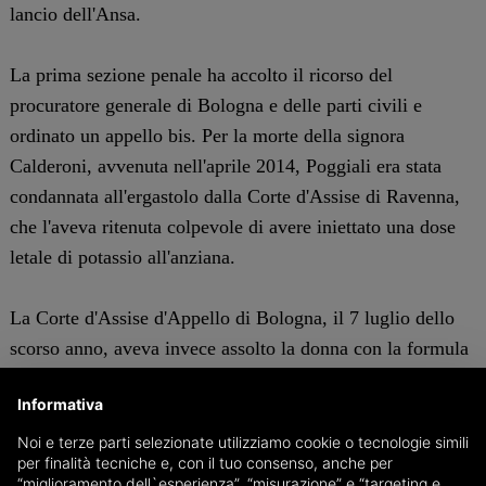
lancio dell'Ansa.
La prima sezione penale ha accolto il ricorso del
procuratore generale di Bologna e delle parti civili e
ordinato un appello bis. Per la morte della signora
Calderoni, avvenuta nell'aprile 2014, Poggiali era stata
condannata all'ergastolo dalla Corte d'Assise di Ravenna,
che l'aveva ritenuta colpevole di avere iniettato una dose
letale di potassio all'anziana.
La Corte d'Assise d'Appello di Bologna, il 7 luglio dello
scorso anno, aveva invece assolto la donna con la formula
"perché il fatto non sussiste", dopo una perizia a lei
Informativa
favorevole. Nell'udienza, celebrata martedì, il pg aveva
chiesto di accogliere il ricorso.
Noi e terze parti selezionate utilizziamo cookie o tecnologie simili
per finalità tecniche e, con il tuo consenso, anche per
“miglioramento dell`esperienza”, “misurazione” e “targeting e