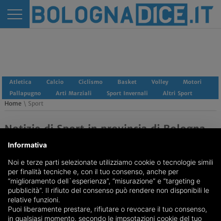
Atletica
Calcio
Ciclismo
Basket
Volley
Motori
Pallapugno
Arti Marziali
Sport Invernali
Altri Sport
Home
\ Sport
Notizie di Sport in provincia di Bologna
Informativa
Noi e terze parti selezionate utilizziamo cookie o tecnologie simili
per finalità tecniche e, con il tuo consenso, anche per
“miglioramento dell`esperienza”, “misurazione” e “targeting e
pubblicità”. Il rifiuto del consenso può rendere non disponibili le
relative funzioni.
Puoi liberamente prestare, rifiutare o revocare il tuo consenso,
REDAZIONE
Feed RSS
in qualsiasi momento, secondo le impsotazioni cookie del tuo