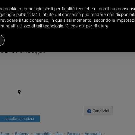
ce, è stato beccato in semi flagranza dai poliziotti,
i che si sono accorti della truffa ai loro danni e a
amo cookie o tecnologie simili per finalità tecniche e, con il tuo conse
eting e pubblicità”. Il rifiuto del consenso può rendere non disponibili 
 aveva appena installato l’apparecchio. A finire in
o revocare il tuo consenso, in qualsiasi momento, secondo le impsotazi
ravata è stato un albanese dell’88, denunciato
ire all`utilizzo di tali tecnologie.
Clicca qui per rifiutare
rsone che si sono rese conto solo dopo di essere
’arrestato, gravato anche da precedenti specifici, è
condariale di Bologna.
Condividi
ascolta la notizia
-
Fumo
-
Bologna
-
Immobile
-
Pos
-
Fattura
-
Anomalia
-