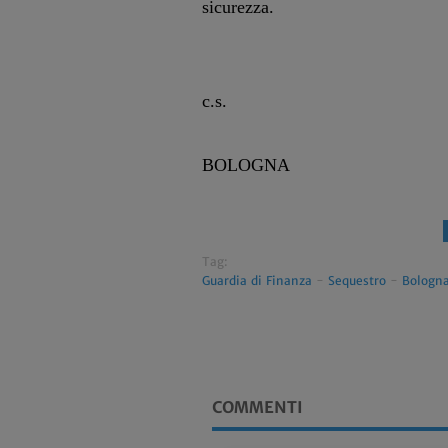
sicurezza.
c.s.
BOLOGNA
Tag:
Guardia di Finanza
-
Sequestro
-
Bologn
COMMENTI