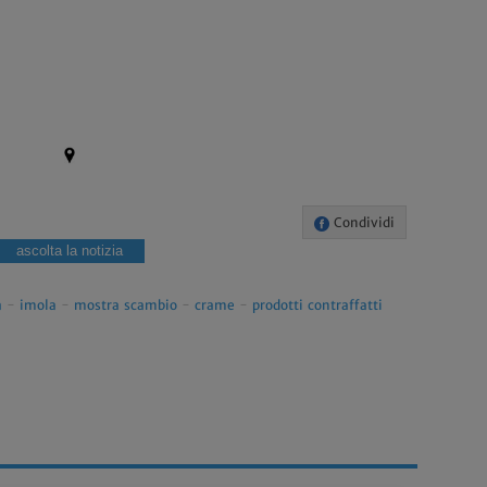
Condividi
ascolta la notizia
a
-
imola
-
mostra scambio
-
crame
-
prodotti contraffatti