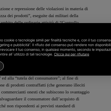
enzione e repressione delle violazioni in materia di
zza dei prodotti”, eseguite dai militari della
mbito delle ordinarie attività di “Controllo
 permesso di denunciare, alla competente Procura
 di nazionalità italiana e l’altro di nazionalità
amo cookie o tecnologie simili per finalità tecniche e, con il tuo conse
fazione”. I circa 15 mila articoli sequestrati,
eting e pubblicità”. Il rifiuto del consenso può rendere non disponibili 
o revocare il tuo consenso, in qualsiasi momento, secondo le impsotazi
n illecito profitto per oltre 50 mila euro.
ire all`utilizzo di tali tecnologie.
Clicca qui per rifiutare
ialle bolognesi costituisce un’ulteriore
o esercitato dal Corpo a “tutela della leale
ed alla “tutela del consumatore”; al fine di
e di prodotti contraffatti (che generano illeciti
i commercianti onesti che subiscono lo svantaggio
salvaguardare il consumatore dall’acquisto di
ché non rispondenti ai previsti standard di