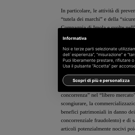
In particolare, le attività di prev
“tutela dei marchi” e della “sicure
Compagnia di Imola e svolte nell’a
economico del territorio”, hanno
Informativa
della Repubblica, due soggetti (uno
Noi e terze parti selezionate utilizzi
ceca) per reati inerenti la “contraf
dell`esperienza”, “misurazione” e “targ
Puoi liberamente prestare, rifiutare 
avrebbero permesso di realizzare u
Usa il pulsante “Accetta” per acconsent
L’attività condotta dalle Fiamme G
Scopri di più e personalizza
testimonianza del costante presidi
concorrenza” nel “libero mercato” 
scongiurare, la commercializzazion
benefici patrimoniali in danno de
concorrenziale fraudolento) e di 
articoli potenzialmente nocivi poi