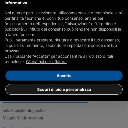
Informativa
Noi e terze parti selezionate utilizziamo cookie o tecnologie simili
In Emilia-Romagna Reddito di solidarietà già
per finalità tecniche e, con il tuo consenso, anche per
erogato a 8mila famiglie, 20 mila persone
“miglioramento dell`esperienza”, “misurazione” e “targeting e
pubblicità”. Il rifiuto del consenso può rendere non disponibili le
L’aiuto economico mensile della Regione associato a un programma di
relative funzioni.
reinserimento sociale e lavorativo. Che ora cresce: importo maggiore
Puoi liberamente prestare, rifiutare o revocare il tuo consenso,
e per più tempo
in qualsiasi momento, secondo le impsotazioni cookie del tuo
browser.
Usa il pulsante “Accetta” per acconsentire all`utilizzo di tali
19/07
Bologna, Cronaca
tecnologie.
Clicca qui per rifiutare
Accetta
Scopri di più e personalizza
REDAZIONE
Feed RSS
redazione@bolognadice.it
Maggiori informazioni...