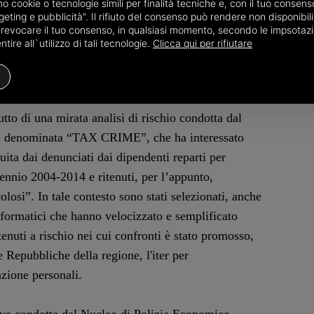
te pericoloso”, ovvero persona abitualmente dedita
amo cookie o tecnologie simili per finalità tecniche e, con il tuo conse
eting e pubblicità”. Il rifiuto del consenso può rendere non disponibili 
il proprio sostentamento, e che dispone di possidenze
o revocare il tuo consenso, in qualsiasi momento, secondo le impsotazi
proprio profilo reddituale lecito (si pensi in merito
ire all`utilizzo di tali tecnologie.
Clicca qui per rifiutare
sultava aver percepito – unitamente alla coniuge –
utto di una mirata analisi di rischio condotta dal
, denominata “TAX CRIME”, che ha interessato
uita dai denunciati dai dipendenti reparti per
cennio 2004-2014 e ritenuti, per l’appunto,
losi”. In tale contesto sono stati selezionati, anche
informatici che hanno velocizzato e semplificato
itenuti a rischio nei cui confronti è stato promosso,
 Repubbliche della regione, l'iter per
nzione personali.