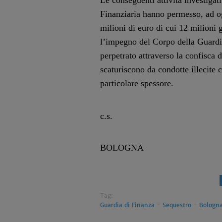
Le conseguenti attività investiga
Finanziaria hanno permesso, ad ogg
milioni di euro di cui 12 milioni g
l’impegno del Corpo della Guardia
perpetrato attraverso la confisca 
scaturiscono da condotte illecite 
particolare spessore.
c.s.
BOLOGNA
Tag:
Guardia di Finanza
-
Sequestro
-
Bologn