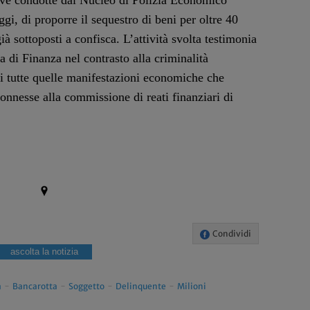
tive condotte dal Nucleo di Polizia Economico
i, di proporre il sequestro di beni per oltre 40
ià sottoposti a confisca. L’attività svolta testimonia
 di Finanza nel contrasto alla criminalità
di tutte quelle manifestazioni economiche che
connesse alla commissione di reati finanziari di
Condividi
ascolta la notizia
a
-
Bancarotta
-
Soggetto
-
Delinquente
-
Milioni