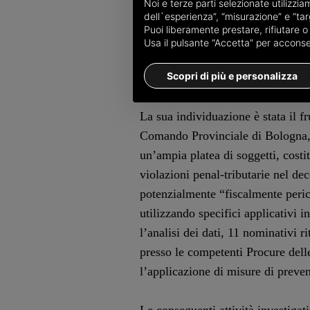
soggetto “socialmente e fiscalmen
Noi e terze parti selezionate utilizzi
dell`esperienza”, “misurazione” e “targ
a traffici delittuosi, da cui trae 
Puoi liberamente prestare, rifiutare 
assolutamente incongruenti con il 
Usa il pulsante “Accetta” per acconsent
che, dal 1979 a oggi, lo stesso ri
Scopri di più e personalizza
solo 75mila euro di reddito).
La sua individuazione è stata il fr
Comando Provinciale di Bologna
un’ampia platea di soggetti, costit
violazioni penal-tributarie nel de
potenzialmente “fiscalmente perico
utilizzando specifici applicativi 
l’analisi dei dati, 11 nominativi r
presso le competenti Procure delle
l’applicazione di misure di preve