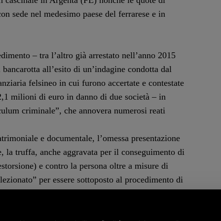
n cascinale in Argenta (FE) nonché le quote di
 con sede nel medesimo paese del ferrarese e in
edimento – tra l’altro già arrestato nell’anno 2015
i bancarotta all’esito di un’indagine condotta dal
ziaria felsineo in cui furono accertate e contestate
2,1 milioni di euro in danno di due società – in
iculum criminale”, che annovera numerosi reati
patrimoniale e documentale, l’omessa presentazione
ne, la truffa, anche aggravata per il conseguimento di
estorsione) e contro la persona oltre a misure di
selezionato” per essere sottoposto al procedimento di
“Codice Antimafia” (D.Lgs. n.159/2011), in quanto