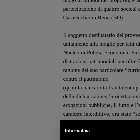
luogo di dimora del proposto, e u
partecipazione di quattro società
Casalecchio di Reno (BO).
Il soggetto destinatario del provv
unitamente alla moglie per fatti d
Nucleo di Polizia Economico Finan
distrazioni patrimoniali per oltre 
ragione del suo particolare “curr
contro il patrimonio
(quali la bancarotta fraudolenta 
della dichiarazione, la ricettazio
erogazioni pubbliche, il furto e l’
carattere interdittivo, era stato “
prevenzione disciplinato dal cd. 
Informativa
ritenuto