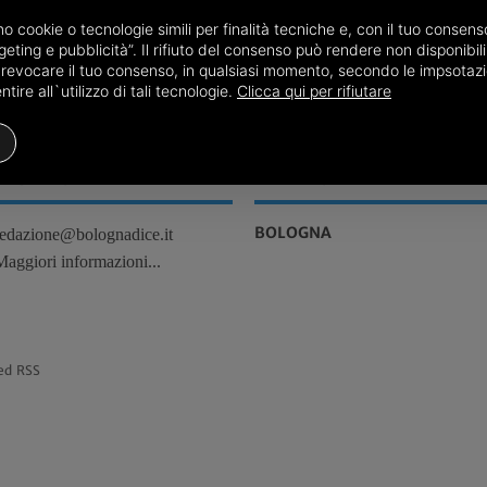
amo cookie o tecnologie simili per finalità tecniche e, con il tuo conse
23/07
Bologna, Cronaca
eting e pubblicità”. Il rifiuto del consenso può rendere non disponibili 
o revocare il tuo consenso, in qualsiasi momento, secondo le impsotazi
ire all`utilizzo di tali tecnologie.
Clicca qui per rifiutare
REDAZIONE
TERRITORI
BOLOGNA
redazione@bolognadice.it
Maggiori informazioni...
ed RSS