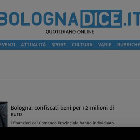
QUOTIDIANO ONLINE
EVENTI
ATTUALITÀ
SPORT
CULTURA
VARIE
RUBRICH
Bologna: confiscati beni per 12 milioni di
euro
I finanzieri del Comando Provinciale hanno individuato
un delinquente seriale con all'attivo più di 90 condanne
definitive a partire dai primi anni '60