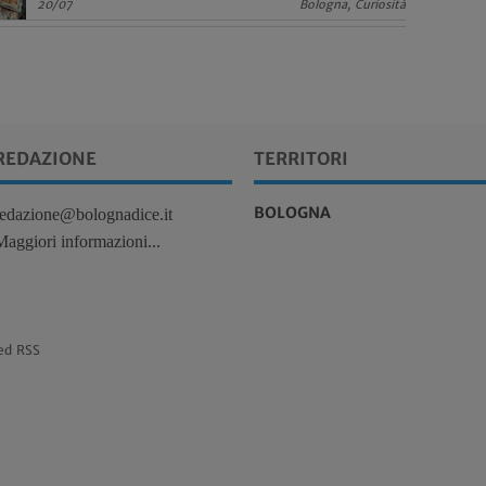
20/07
Bologna, Curiosità
REDAZIONE
TERRITORI
BOLOGNA
redazione@bolognadice.it
Maggiori informazioni...
ed RSS