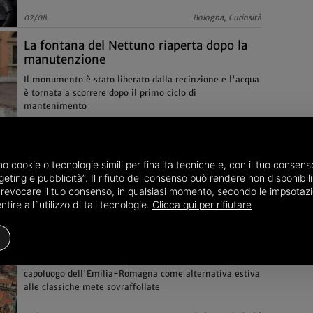
02/08
Bologna, Curiosità
La fontana del Nettuno riaperta dopo la
manutenzione
Il monumento è stato liberato dalla recinzione e l'acqua
è tornata a scorrere dopo il primo ciclo di
mantenimento
20/07
Bologna, Varie
amo cookie o tecnologie simili per finalità tecniche e, con il tuo conse
eting e pubblicità”. Il rifiuto del consenso può rendere non disponibili 
o revocare il tuo consenso, in qualsiasi momento, secondo le impsotazi
ire all`utilizzo di tali tecnologie.
Clicca qui per rifiutare
Bologna è una 'vecchia signora'... ancora
piacente
Secondo la rivista Forbes, i turisti dovrebbero scegliere il
capoluogo dell'Emilia-Romagna come alternativa estiva
alle classiche mete sovraffollate