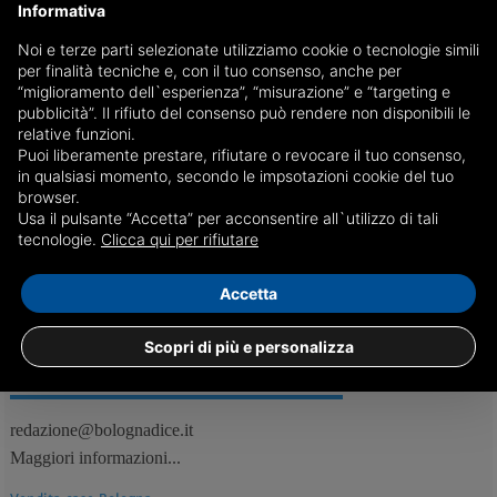
Informativa
Noi e terze parti selezionate utilizziamo cookie o tecnologie simili
Ordinano delle pizze per rapinare il fattorino:
per finalità tecniche e, con il tuo consenso, anche per
arrestati
“miglioramento dell`esperienza”, “misurazione” e “targeting e
pubblicità”. Il rifiuto del consenso può rendere non disponibili le
Il cambio dell'ordine e la richiesta di portare denaro contante per il
relative funzioni.
resto hanno insospettito il gestore della pizzeria, che ha allertato le
Puoi liberamente prestare, rifiutare o revocare il tuo consenso,
forze dell'ordine
in qualsiasi momento, secondo le impsotazioni cookie del tuo
browser.
Usa il pulsante “Accetta” per acconsentire all`utilizzo di tali
06/09
Bologna, Cronaca
tecnologie.
Clicca qui per rifiutare
Accetta
Scopri di più e personalizza
REDAZIONE
Feed RSS
redazione@bolognadice.it
Maggiori informazioni...