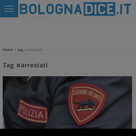
Home
\
tag
\ arrestati
Tag #arrestati