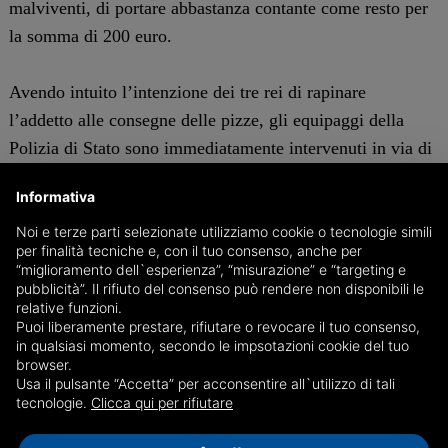
malviventi, di portare abbastanza contante come resto per
la somma di 200 euro.
Avendo intuito l’intenzione dei tre rei di rapinare
l’addetto alle consegne delle pizze, gli equipaggi della
Polizia di Stato sono immediatamente intervenuti in via di
Ravone dove hanno intercettato e bloccato i tre soggetti.
Informativa
All’atto del controllo, il ventinovenne ha cercato invano
di disfarsi di uno zaino contenente una pistola giocattolo
Noi e terze parti selezionate utilizziamo cookie o tecnologie simili
per finalità tecniche e, con il tuo consenso, anche per
priva del tappo rosso, un paio di guanti e un cappellino
“miglioramento dell`esperienza”, “misurazione” e “targeting e
con fori tipo passamontagna, mentre il ventiseienne è
pubblicità”. Il rifiuto del consenso può rendere non disponibili le
relative funzioni.
stato trovato in possesso del telefono cellulare la cui
Puoi liberamente prestare, rifiutare o revocare il tuo consenso,
utenza telefonica risultava la stessa utilizzata per
in qualsiasi momento, secondo le impsotazioni cookie del tuo
browser.
effettuare le chiamate in pizzeria.
Usa il pulsante “Accetta” per acconsentire all`utilizzo di tali
tecnologie.
Clicca qui per rifiutare