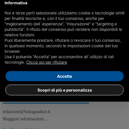
Informativa
Noi e terze parti selezionate utilizziamo cookie o tecnologie simili
Ordinano delle pizze per rapinare il fattorino:
per finalità tecniche e, con il tuo consenso, anche per
arrestati
“miglioramento dell`esperienza”, “misurazione” e “targeting e
pubblicità”. Il rifiuto del consenso può rendere non disponibili le
Il cambio dell'ordine e la richiesta di portare denaro contante per il
relative funzioni.
resto hanno insospettito il gestore della pizzeria, che ha allertato le
Puoi liberamente prestare, rifiutare o revocare il tuo consenso,
forze dell'ordine
in qualsiasi momento, secondo le impsotazioni cookie del tuo
browser.
Usa il pulsante “Accetta” per acconsentire all`utilizzo di tali
06/09
Bologna, Cronaca
tecnologie.
Clicca qui per rifiutare
Accetta
Scopri di più e personalizza
REDAZIONE
Feed RSS
redazione@bolognadice.it
Maggiori informazioni...