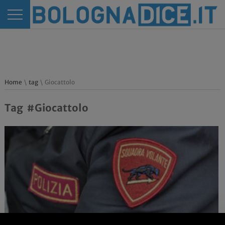
Home
\
tag
\ Giocattolo
Tag #Giocattolo