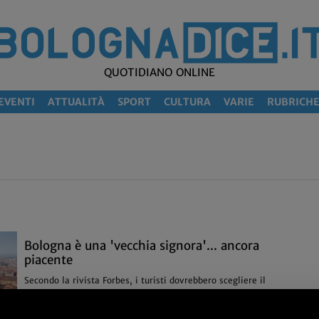
QUOTIDIANO ONLINE
EVENTI
ATTUALITÀ
SPORT
CULTURA
VARIE
RUBRICH
Bologna è una 'vecchia signora'... ancora
piacente
Secondo la rivista Forbes, i turisti dovrebbero scegliere il
capoluogo dell'Emilia-Romagna come alternativa estiva
alle classiche mete sovraffollate