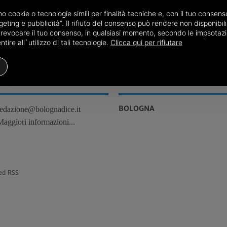
amo cookie o tecnologie simili per finalità tecniche e, con il tuo conse
20/07
Bologna, Curiosità
eting e pubblicità”. Il rifiuto del consenso può rendere non disponibili 
o revocare il tuo consenso, in qualsiasi momento, secondo le impsotazi
ire all`utilizzo di tali tecnologie.
Clicca qui per rifiutare
REDAZIONE
TERRITORI
BOLOGNA
redazione@bolognadice.it
Maggiori informazioni...
ed RSS