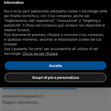
Informativa
Noi e terze parti selezionate utilizziamo cookie o tecnologie simili
Ordinano delle pizze per rapinare il fattorino:
per finalità tecniche e, con il tuo consenso, anche per
arrestati
“miglioramento dell`esperienza”, “misurazione” e “targeting e
pubblicità”. Il rifiuto del consenso può rendere non disponibili le
Il cambio dell'ordine e la richiesta di portare denaro contante per il
relative funzioni.
resto hanno insospettito il gestore della pizzeria, che ha allertato le
Puoi liberamente prestare, rifiutare o revocare il tuo consenso,
forze dell'ordine
in qualsiasi momento, secondo le impsotazioni cookie del tuo
browser.
Usa il pulsante “Accetta” per acconsentire all`utilizzo di tali
06/09
Bologna, Cronaca
tecnologie.
Clicca qui per rifiutare
Accetta
Scopri di più e personalizza
REDAZIONE
Feed RSS
redazione@bolognadice.it
Maggiori informazioni...