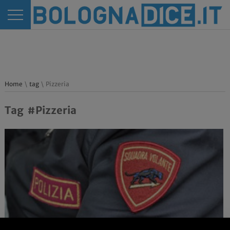
Home
\
tag
\ Pizzeria
Tag #Pizzeria