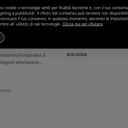
amo cookie o tecnologie simili per finalità tecniche e, con il tuo conse
eting e pubblicità”. Il rifiuto del consenso può rendere non disponibili 
o revocare il tuo consenso, in qualsiasi momento, secondo le impsotazi
ire all`utilizzo di tali tecnologie.
Clicca qui per rifiutare
REDAZIONE
TERRITORI
BOLOGNA
redazione@bolognadice.it
Maggiori informazioni...
ed RSS