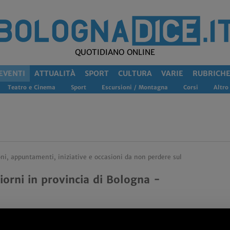
QUOTIDIANO ONLINE
EVENTI
ATTUALITÀ
SPORT
CULTURA
VARIE
RUBRICH
Teatro e Cinema
Sport
Escursioni / Montagna
Corsi
Altro
oni, appuntamenti, iniziative e occasioni da non perdere sul
iorni in provincia di Bologna -