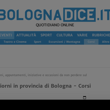
QUOTIDIANO ONLINE
EVENTI
ATTUALITÀ
SPORT
CULTURA
VARIE
RUBRICH
Teatro e Cinema
Sport
Escursioni / Montagna
Corsi
Altro
oni, appuntamenti, iniziative e occasioni da non perdere sul
iorni in provincia di Bologna - Corsi