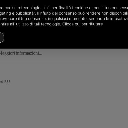
amo cookie o tecnologie simili per finalità tecniche e, con il tuo conse
eting e pubblicità”. Il rifiuto del consenso può rendere non disponibili 
o revocare il tuo consenso, in qualsiasi momento, secondo le impsotazi
ire all`utilizzo di tali tecnologie.
Clicca qui per rifiutare
REDAZIONE
TERRITORI
BOLOGNA
redazione@bolognadice.it
Maggiori informazioni...
ed RSS