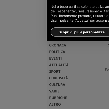
Noi e terze parti selezionate utilizzi
dell`esperienza”, “misurazione” e “targ
Puoi liberamente prestare, rifiutare 
Usa il pulsante “Accetta” per acconsent
MENU
Scopri di più e personalizza
HOME
CRONACA
POLITICA
EVENTI
ATTUALITÀ
Fe
SPORT
CURIOSITÀ
CULTURA
VARIE
RUBRICHE
ALTRO