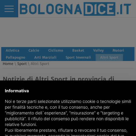
Atletica
Calcio
Ciclismo
Basket
Volley
Motori
Pallapugno
Arti Marziali
Sport Invernali
Altri Sport
Home
\
Sport
\ Altri Sport
Notizie di Altri Sport in provincia di
Bologna
Informativa
Noi e terze parti selezionate utilizziamo cookie o tecnologie simili
per finalità tecniche e, con il tuo consenso, anche per
“miglioramento dell`esperienza”, “misurazione” e “targeting e
pubblicità”. Il rifiuto del consenso può rendere non disponibili le
relative funzioni.
Puoi liberamente prestare, rifiutare o revocare il tuo consenso,
in qualsiasi momento, secondo le impsotazioni cookie del tuo