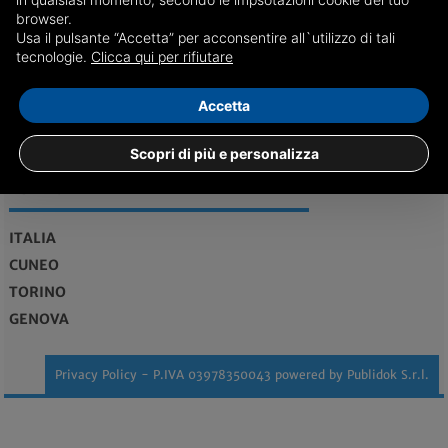
REDAZIONE
Feed RSS
browser.
Usa il pulsante “Accetta” per acconsentire all`utilizzo di tali
tecnologie.
Clicca qui per rifiutare
redazione@bolognadice.it
Maggiori informazioni...
Accetta
Vendita case Bologna
Scopri di più e personalizza
EDIZIONI
ITALIA
CUNEO
TORINO
GENOVA
Privacy Policy
- P.IVA 03978350043 powered by
Publidok S.r.l.