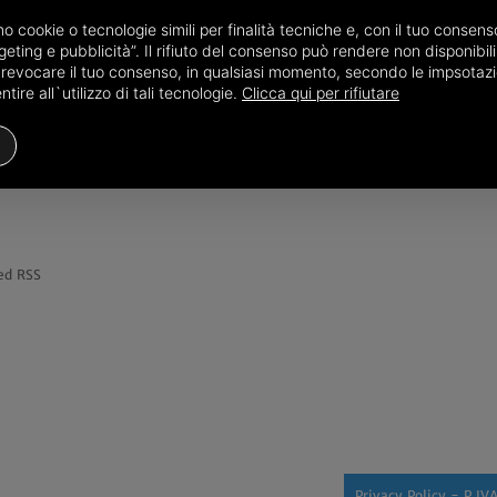
amo cookie o tecnologie simili per finalità tecniche e, con il tuo conse
eting e pubblicità”. Il rifiuto del consenso può rendere non disponibili 
o revocare il tuo consenso, in qualsiasi momento, secondo le impsotazi
REDAZIONE
TERRITORI
ire all`utilizzo di tali tecnologie.
Clicca qui per rifiutare
BOLOGNA
redazione@bolognadice.it
Maggiori informazioni...
ed RSS
Privacy Policy
- P.IV