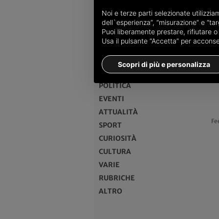
Noi e terze parti selezionate utilizzi
dell`esperienza”, “misurazione” e “targ
Puoi liberamente prestare, rifiutare 
MENU
Usa il pulsante “Accetta” per acconsent
HOME
Scopri di più e personalizza
CRONACA
POLITICA
EVENTI
ATTUALITÀ
Fe
SPORT
CURIOSITÀ
CULTURA
VARIE
RUBRICHE
ALTRO