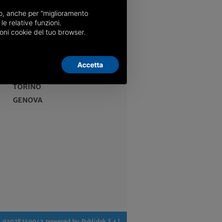
nso, anche per “miglioramento
le relative funzioni.
oni cookie del tuo browser.
EDIZIONI
ITALIA
Accetta
CUNEO
TORINO
GENOVA
A 03978350043 powered by
Publidok S.r.l.