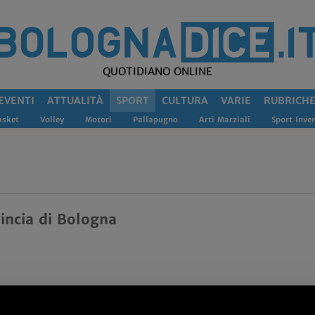
QUOTIDIANO ONLINE
EVENTI
ATTUALITÀ
SPORT
CULTURA
VARIE
RUBRICH
asket
Volley
Motori
Pallapugno
Arti Marziali
Sport Inver
vincia di Bologna