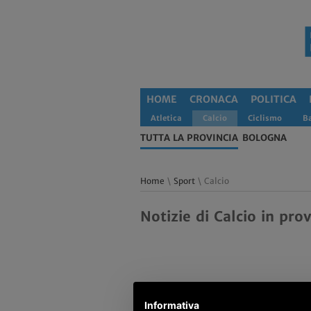
HOME
CRONACA
POLITICA
Atletica
Calcio
Ciclismo
B
TUTTA LA PROVINCIA
BOLOGNA
Home
\
Sport
\ Calcio
Notizie di Calcio in pro
Informativa