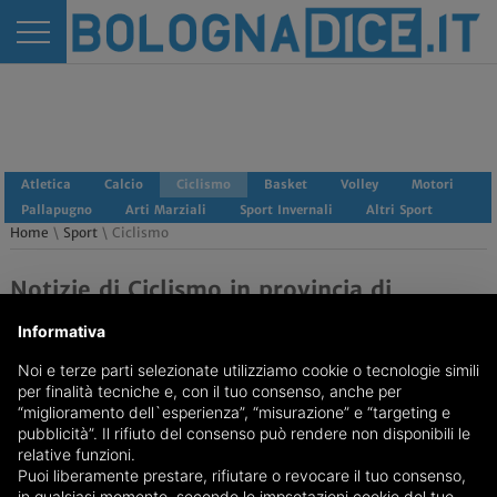
Atletica
Calcio
Ciclismo
Basket
Volley
Motori
Pallapugno
Arti Marziali
Sport Invernali
Altri Sport
Home
\
Sport
\ Ciclismo
Notizie di Ciclismo in provincia di
Bologna
Informativa
Noi e terze parti selezionate utilizziamo cookie o tecnologie simili
per finalità tecniche e, con il tuo consenso, anche per
“miglioramento dell`esperienza”, “misurazione” e “targeting e
pubblicità”. Il rifiuto del consenso può rendere non disponibili le
relative funzioni.
Puoi liberamente prestare, rifiutare o revocare il tuo consenso,
in qualsiasi momento, secondo le impsotazioni cookie del tuo