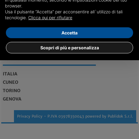
REDAZIONE
Feed RSS
browser.
Usa il pulsante “Accetta” per acconsentire all`utilizzo di tali
tecnologie.
Clicca qui per rifiutare
redazione@bolognadice.it
Maggiori informazioni...
Accetta
Vendita case Bologna
Scopri di più e personalizza
EDIZIONI
ITALIA
CUNEO
TORINO
GENOVA
Privacy Policy
- P.IVA 03978350043 powered by
Publidok S.r.l.